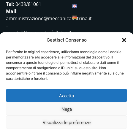
Tel:
0439/81061
Mail
:
amministrazione@meccanicafeltrina.it
–
acquisti@meccanicafeltrina.it
Gestisci Consenso
Per fornire le migliori esperienze, utilizziamo tecnologie come i cookie
per memorizzare e/o accedere alle informazioni del dispositivo. Il
Progetto cod. 7058-0001-
consenso a queste tecnologie ci permetterà di elaborare dati come il
231-2024 Trasformazione
comportamento di navigazione o ID unici su questo sito. Non
acconsentire o ritirare il consenso può influire negativamente su alcune
sostenibile e digitale nel
caratteristiche e funzioni.
cuore della Meccanica
Feltrina
Accetta
Meccanica Feltrina Srl © Tutti i Diritti Riservati |
Privacy Policy | Cookie Policy
Nega
Visualizza le preferenze