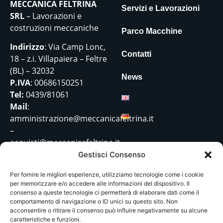
MECCANICA FELTRINA
Servizi e Lavorazioni
SRL
– Lavorazioni e
costruzioni meccaniche
Parco Macchine
Indirizzo
: Via Camp Lonc,
Contatti
18 – z.i. Villapaiera – Feltre
(BL) – 32032
News
P.IVA
: 00686150251
Tel:
0439/81061
Mail
:
amministrazione@meccanicafeltrina.it
–
acquisti@meccanicafeltrina.it
Gestisci Consenso
Per fornire le migliori esperienze, utilizziamo tecnologie come i cookie
per memorizzare e/o accedere alle informazioni del dispositivo. Il
Progetto cod. 7058-0001-
consenso a queste tecnologie ci permetterà di elaborare dati come il
231-2024 Trasformazione
comportamento di navigazione o ID unici su questo sito. Non
acconsentire o ritirare il consenso può influire negativamente su alcune
sostenibile e digitale nel
caratteristiche e funzioni.