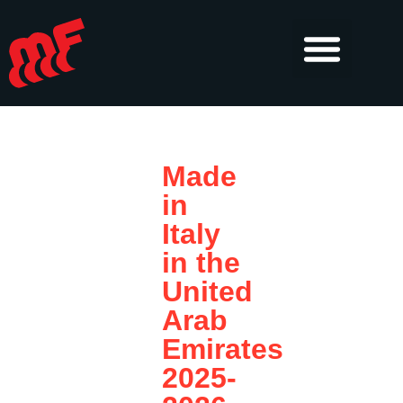
Made
in
Italy
in the
United
Arab
Emirates
2025-