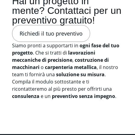
Hai un progetto in
mente? Contattaci per un
preventivo gratuito!
Richiedi il tuo preventivo
Siamo pronti a supportarti in
ogni fase del tuo
progetto
. Che si tratti di
lavorazioni
meccaniche di precisione
,
costruzione di
macchinari
o
carpenteria metallica
, il nostro
team ti fornirà una
soluzione su misura
.
Compila il modulo sottostante e ti
ricontatteremo al più presto per offrirti una
consulenza
e un
preventivo senza impegno
.