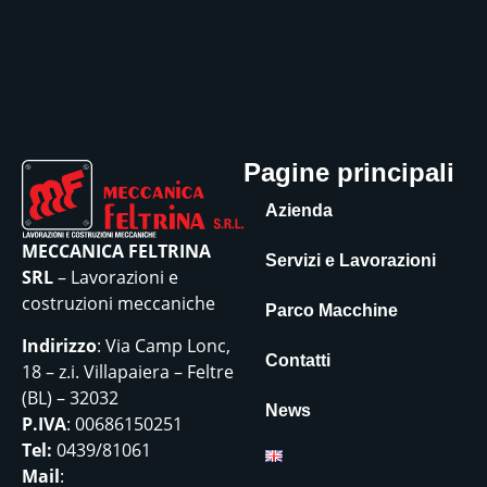
Pagine principali
Azienda
MECCANICA FELTRINA
Servizi e Lavorazioni
SRL
– Lavorazioni e
costruzioni meccaniche
Parco Macchine
Indirizzo
: Via Camp Lonc,
Contatti
18 – z.i. Villapaiera – Feltre
(BL) – 32032
News
P.IVA
: 00686150251
Tel:
0439/81061
Mail
: